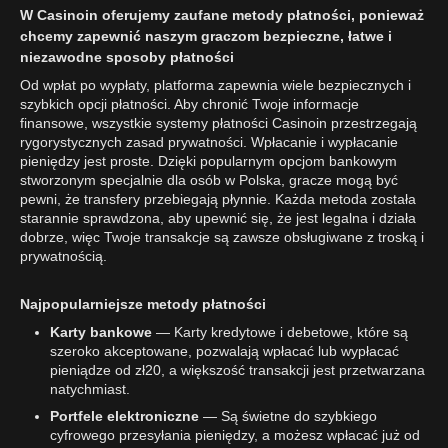
W Casinoin oferujemy zaufane metody płatności, ponieważ
chcemy zapewnić naszym graczom bezpieczne, łatwe i
niezawodne sposoby płatności
Od wpłat po wypłaty, platforma zapewnia wiele bezpiecznych i
szybkich opcji płatności. Aby chronić Twoje informacje
finansowe, wszystkie systemy płatności Casinoin przestrzegają
rygorystycznych zasad prywatności. Wpłacanie i wypłacanie
pieniędzy jest proste. Dzięki popularnym opcjom bankowym
stworzonym specjalnie dla osób w Polska, gracze mogą być
pewni, że transfery przebiegają płynnie. Każda metoda została
starannie sprawdzona, aby upewnić się, że jest legalna i działa
dobrze, więc Twoje transakcje są zawsze obsługiwane z troską i
prywatnością.
Najpopularniejsze metody płatności
Karty bankowe
— Karty kredytowe i debetowe, które są
szeroko akceptowane, pozwalają wpłacać lub wypłacać
pieniądze od zł20, a większość transakcji jest przetwarzana
natychmiast.
Portfele elektroniczne
— Są świetne do szybkiego
cyfrowego przesyłania pieniędzy, a możesz wpłacać już od