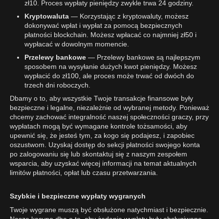
zł10. Proces wypłaty pieniędzy zwykle trwa 24 godziny.
Kryptowaluta
— Korzystając z kryptowaluty, możesz
dokonywać wpłat i wypłat za pomocą bezpiecznych
płatności blockchain. Możesz wpłacać co najmniej zł50 i
wypłacać w dowolnym momencie.
Przelewy bankowe
— Przelewy bankowe są najlepszym
sposobem na wysyłanie dużych kwot pieniędzy. Możesz
wypłacić do zł100, ale proces może trwać od dwóch do
trzech dni roboczych.
Dbamy o to, aby wszystkie Twoje transakcje finansowe były
bezpieczne i legalne, niezależnie od wybranej metody. Ponieważ
chcemy zachować integralność naszej społeczności graczy, przy
wypłatach mogą być wymagane kontrole tożsamości, aby
upewnić się, że jesteś tym, za kogo się podajesz, i zapobiec
oszustwom. Uzyskaj dostęp do sekcji płatności swojego konta
po zalogowaniu się lub skontaktuj się z naszym zespołem
wsparcia, aby uzyskać więcej informacji na temat aktualnych
limitów płatności, opłat lub czasu przetwarzania.
Szybkie i bezpieczne wypłaty wygranych
Twoje wygrane muszą być obsłużone natychmiast i bezpiecznie.