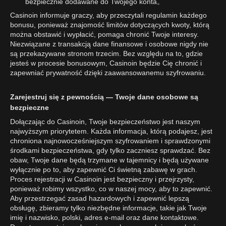
bezpiecznie dodawane do Twojego konta。
Casinoin informuje graczy, aby przeczytali regulamin każdego
bonusu, ponieważ znajomość limitów dotyczących kwoty, którą
można obstawić i wypłacić, pomaga chronić Twoje interesy.
Niezwiązane z transakcją dane finansowe i osobowe nigdy nie
są przekazywane stronom trzecim. Bez względu na to, gdzie
jesteś w procesie bonusowym, Casinoin będzie Cię chronić i
zapewniać prywatność dzięki zaawansowanemu szyfrowaniu.
Zarejestruj się z pewnością — Twoje dane osobowe są
bezpieczne
Dołączając do Casinoin, Twoje bezpieczeństwo jest naszym
najwyższym priorytetem. Każda informacja, którą podajesz, jest
chroniona najnowocześniejszym szyfrowaniem i sprawdzonymi
środkami bezpieczeństwa, gdy tylko zaczniesz sprawdzać. Bez
obaw, Twoje dane będą trzymane w tajemnicy i będą używane
wyłącznie po to, aby zapewnić Ci świetną zabawę w grach.
Proces rejestracji w Casinoin jest bezpieczny i przejrzysty,
ponieważ robimy wszystko, co w naszej mocy, aby to zapewnić.
Aby przestrzegać zasad hazardowych i zapewnić lepszą
obsługę, zbieramy tylko niezbędne informacje, takie jak Twoje
imię i nazwisko, polski, adres e-mail oraz dane kontaktowe.