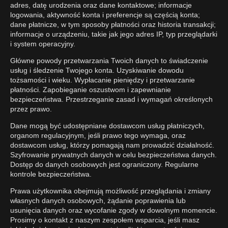
adres, datę urodzenia oraz dane kontaktowe; informacje
logowania, aktywność konta i preferencje są częścią konta;
dane płatnicze, w tym sposoby płatności oraz historia transakcji;
informacje o urządzeniu, takie jak jego adres IP, typ przeglądarki
i system operacyjny.
Główne powody przetwarzania Twoich danych to świadczenie
usług i śledzenie Twojego konta. Uzyskiwanie dowodu
tożsamości i wieku. Wypłacanie pieniędzy i przetwarzanie
płatności. Zapobieganie oszustwom i zapewnianie
bezpieczeństwa. Przestrzeganie zasad i wymagań określonych
przez prawo.
Dane mogą być udostępniane dostawcom usług płatniczych,
organom regulacyjnym, jeśli prawo tego wymaga, oraz
dostawcom usług, którzy pomagają nam prowadzić działalność.
Szyfrowanie prywatnych danych w celu bezpieczeństwa danych.
Dostęp do danych osobowych jest ograniczony. Regularne
kontrole bezpieczeństwa.
Prawa użytkownika obejmują możliwość przeglądania i zmiany
własnych danych osobowych, żądanie poprawienia lub
usunięcia danych oraz wycofanie zgody w dowolnym momencie.
Prosimy o kontakt z naszym zespołem wsparcia, jeśli masz