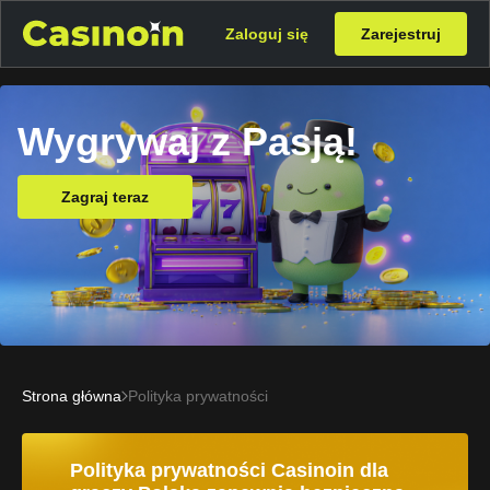
Zaloguj się
Zarejestruj
Wygrywaj z Pasją!
Zagraj teraz
Strona główna
Polityka prywatności
Polityka prywatności Casinoin dla