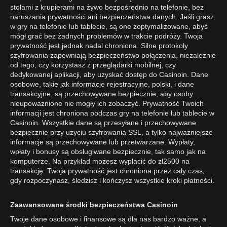
stołami z krupierami na żywo bezpośrednio na telefonie, bez
naruszania prywatności ani bezpieczeństwa danych. Jeśli grasz
w gry na telefonie lub tablecie, są one zoptymalizowane, abyś
mógł grać bez żadnych problemów w trakcie podróży. Twoja
prywatność jest jednak nadal chroniona. Silne protokoły
szyfrowania zapewniają bezpieczeństwo połączenia, niezależnie
od tego, czy korzystasz z przeglądarki mobilnej, czy
dedykowanej aplikacji, aby uzyskać dostęp do Casinoin. Dane
osobowe, takie jak informacje rejestracyjne, polski, i dane
transakcyjne, są przechowywane bezpiecznie, aby osoby
nieupoważnione nie mogły ich zobaczyć. Prywatność Twoich
informacji jest chroniona podczas gry na telefonie lub tablecie w
Casinoin. Wszystkie dane są przesyłane i przechowywane
bezpiecznie przy użyciu szyfrowania SSL, a tylko najważniejsze
informacje są przechowywane lub przetwarzane. Wypłaty,
wpłaty i bonusy są obsługiwane bezpiecznie, tak samo jak na
komputerze. Na przykład możesz wypłacić do zł2500 na
transakcję. Twoja prywatność jest chroniona przez cały czas,
gdy rozpoczynasz, śledzisz i kończysz wszystkie kroki płatności.
Zaawansowane środki bezpieczeństwa Casinoin
Twoje dane osobowe i finansowe są dla nas bardzo ważne, a