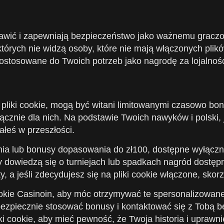
 bawić i zapewniają bezpieczeństwo jako ważnemu graczo
rych nie widzą osoby, które nie mają włączonych plików
ostosowane do Twoich potrzeb jako nagrodę za lojalnoś
a pliki cookie, mogą być witani limitowanymi czasowo b
cznie dla nich. Na podstawie Twoich nawyków i polski, 
rałeś w przeszłości.
ania lub bonusy dopasowania do zł100, dostępne wyłączn
y dowiedzą się o turniejach lub spadkach nagród dostępn
 a jeśli zdecydujesz się na pliki cookie włączone, skor
cookie Casinoin, aby móc otrzymywać te spersonalizowan
ezpiecznie stosować bonusy i kontaktować się z Tobą be
i cookie, aby mieć pewność, że Twoja historia i uprawni