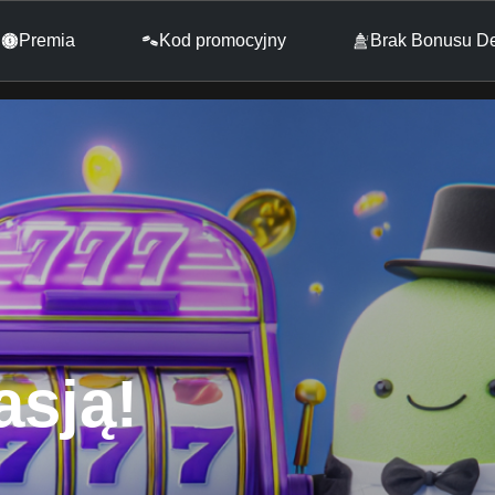
Premia
Kod promocyjny
Brak Bonusu D
asją!