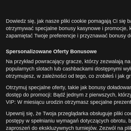
Dowiedz się, jak nasze pliki cookie pomagają Ci się
otrzymywać specjalne bonusy kasynowe i promocje, któ
zapamiętać Twoje preferencje i przyznawać bonusy d
Spersonalizowane Oferty Bonusowe
Na przykład powracający gracze, którzy zezwalają n
popularnych slotach lub cashbackami dostępnymi wyłą
otrzymujesz, w zależności od tego, co zrobiłeś i jak g
Otrzymuj specjalne oferty, takie jak bonusy doładow
dostęp do promocji: Bądź jednym z pierwszych, którz
VIP: W miesiącu urodzin otrzymasz specjalne prezenty,
Upewnij się, że Twoja przeglądarka obsługuje pliki 
postępy w spełnianiu wymagań dotyczących obrotu, b
zaproszeń do ekskluzywnych turniejów. Zezwól na plik