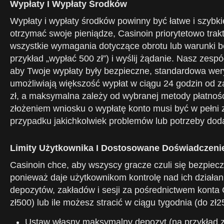
Wypłaty I Wypłaty Środków
Wypłaty i wypłaty środków powinny być łatwe i szyb
otrzymać swoje pieniądze, Casinoin priorytetowo trakt
wszystkie wymagania dotyczące obrotu lub warunki b
przykład „wypłać 500 zł”) i wyślij żądanie. Nasz zesp
aby Twoje wypłaty były bezpieczne, standardowa weryf
umożliwiają większość wypłat w ciągu 24 godzin od z
zł, a maksymalna zależy od wybranej metody płatnośc
złożeniem wniosku o wypłatę konto musi być w pełni 
przypadku jakichkolwiek problemów lub potrzeby do
Limity Użytkownika I Dostosowane Doświadczenie
Casinoin chce, aby wszyscy gracze czuli się bezpiecz
ponieważ daje użytkownikom kontrolę nad ich działan
depozytów, zakładów i sesji za pośrednictwem konta 
zł500) lub ile możesz stracić w ciągu tygodnia (do z
Ustaw własny maksymalny depozyt (na przykład z