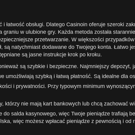
ć i łatwość obsługi. Dlatego Casinoin oferuje szeroki za
 graniu w ulubione gry. Każda metoda została staranni
bezpieczniejsze przetwarzanie. W większości przypadków
0 zł, są natychmiast dodawane do Twojego konta. Łatwo j
ępniane są jasne instrukcje krok po kroku.
onieważ są szybkie i bezpieczne. Najmniejszy depozyt, j
we umożliwiają szybką i łatwą płatność. Są idealne dla
bkości i prywatności. Przy typowym minimum wynoszący
y, którzy nie mają kart bankowych lub chcą zachować 
 do salda kasynowego, więc Twoje pieniądze trafiają be
lska, więc możesz wpłacać pieniądze z pewnością i od 