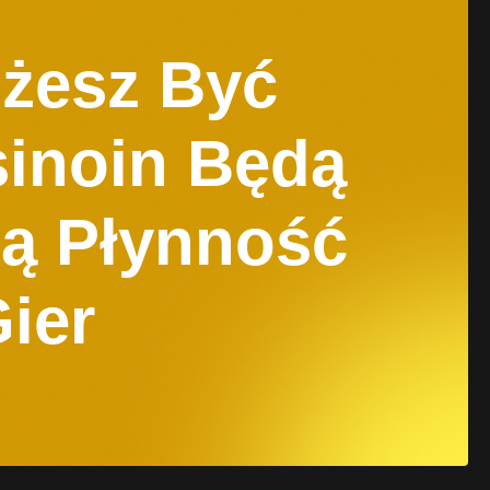
ożesz Być
sinoin Będą
ią Płynność
ier