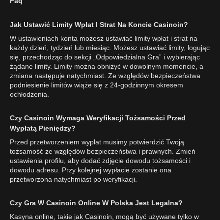
Faq
Jak Ustawić Limity Wpłat I Strat Na Koncie Casinoin?
W ustawieniach konta możesz ustawiać limity wpłat i strat na
każdy dzień, tydzień lub miesiąc. Możesz ustawiać limity, logując
się, przechodząc do sekcji „Odpowiedzialna Gra” i wybierając
żądane limity. Limity można obniżyć w dowolnym momencie, a
zmiana następuje natychmiast. Ze względów bezpieczeństwa
podniesienie limitów wiąże się z 24-godzinnym okresem
ochłodzenia.
Czy Casinoin Wymaga Weryfikacji Tożsamości Przed
Wypłatą Pieniędzy?
Przed przetworzeniem wypłat musimy potwierdzić Twoją
tożsamość ze względów bezpieczeństwa i prawnych. Zmień
ustawienia profilu, aby dodać zdjęcie dowodu tożsamości i
dowodu adresu. Przy kolejnej wypłacie zostanie ona
przetworzona natychmiast po weryfikacji.
Czy Gra W Casinoin Online W Polska Jest Legalna?
Kasyna online, takie jak Casinoin, mogą być używane tylko w