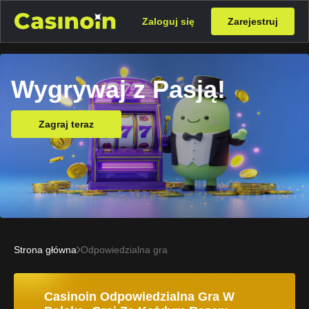
Zaloguj się
Zarejestruj
Wygrywaj z Pasją!
Zagraj teraz
Strona główna
Odpowiedzialna gra
Casinoin Odpowiedzialna Gra W