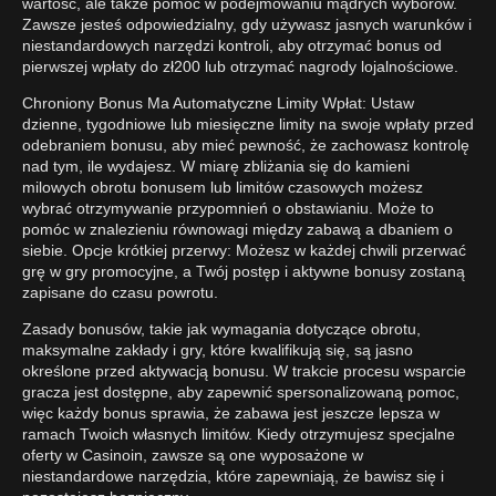
wartość, ale także pomóc w podejmowaniu mądrych wyborów.
Zawsze jesteś odpowiedzialny, gdy używasz jasnych warunków i
niestandardowych narzędzi kontroli, aby otrzymać bonus od
pierwszej wpłaty do zł200 lub otrzymać nagrody lojalnościowe.
Chroniony Bonus Ma Automatyczne Limity Wpłat: Ustaw
dzienne, tygodniowe lub miesięczne limity na swoje wpłaty przed
odebraniem bonusu, aby mieć pewność, że zachowasz kontrolę
nad tym, ile wydajesz. W miarę zbliżania się do kamieni
milowych obrotu bonusem lub limitów czasowych możesz
wybrać otrzymywanie przypomnień o obstawianiu. Może to
pomóc w znalezieniu równowagi między zabawą a dbaniem o
siebie. Opcje krótkiej przerwy: Możesz w każdej chwili przerwać
grę w gry promocyjne, a Twój postęp i aktywne bonusy zostaną
zapisane do czasu powrotu.
Zasady bonusów, takie jak wymagania dotyczące obrotu,
maksymalne zakłady i gry, które kwalifikują się, są jasno
określone przed aktywacją bonusu. W trakcie procesu wsparcie
gracza jest dostępne, aby zapewnić spersonalizowaną pomoc,
więc każdy bonus sprawia, że zabawa jest jeszcze lepsza w
ramach Twoich własnych limitów. Kiedy otrzymujesz specjalne
oferty w Casinoin, zawsze są one wyposażone w
niestandardowe narzędzia, które zapewniają, że bawisz się i