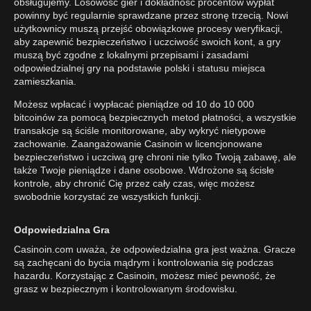
obsługujemy. Losowość gier i dokładność procentów wypłat
powinny być regularnie sprawdzane przez stronę trzecią. Nowi
użytkownicy muszą przejść obowiązkowe procesy weryfikacji,
aby zapewnić bezpieczeństwo i uczciwość swoich kont, a gry
muszą być zgodne z lokalnymi przepisami i zasadami
odpowiedzialnej gry na podstawie polski i statusu miejsca
zamieszkania.
Możesz wpłacać i wypłacać pieniądze od 10 do 10 000
bitcoinów za pomocą bezpiecznych metod płatności, a wszystkie
transakcje są ściśle monitorowane, aby wykryć nietypowe
zachowanie. Zaangażowanie Casinoin w licencjonowane
bezpieczeństwo i uczciwą grę chroni nie tylko Twoją zabawę, ale
także Twoje pieniądze i dane osobowe. Wdrożone są ścisłe
kontrole, aby chronić Cię przez cały czas, więc możesz
swobodnie korzystać ze wszystkich funkcji.
Odpowiedzialna Gra
Casinoin.com uważa, że odpowiedzialna gra jest ważna. Gracze
są zachęcani do bycia mądrym i kontrolowania się podczas
hazardu. Korzystając z Casinoin, możesz mieć pewność, że
grasz w bezpiecznym i kontrolowanym środowisku.