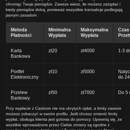
chroniąc Twoje pieniądze. Zawsze wiesz, ile możesz zażądać i
kiedy pieniądze dotrą, ponieważ wszystkie transakcje podlegają
jasnym zasadom.
Metoda
Minimalna
Maksymalna
Czas
Płatności
Wypłata
Wypłata
Przet
Karta
zł20
zł4000
1-3 d
Bankowa
Portfel
zł10
zł5000
Naty
Elektroniczny
do 24
Przelew
zł50
zł7000
Do 5 
Bankowy
Przy wypłacie z Casinoin nie ma ukrytych opłat, a limity zawsze
możesz zobaczyć w swoim profilu. Jeśli chcesz zmienić limity
wypłat, obsługa klienta jest gotowa do pomocy. Upewnią się, że
wszelkie wprowadzone przez Ciebie zmiany są zgodne z