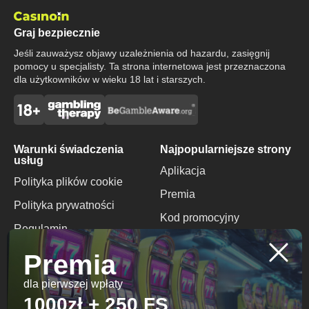
Graj bezpiecznie
Jeśli zauważysz objawy uzależnienia od hazardu, zasięgnij
pomocy u specjalisty. Ta strona internetowa jest przeznaczona
dla użytkowników w wieku 18 lat i starszych.
Warunki świadczenia
Najpopularniejsze strony
usług
Aplikacja
Polityka plików cookie
Premia
Polityka prywatności
Kod promocyjny
Regulamin
Brak Bonusu
Odpowiedzialna gra
Premia
Depozytowego
dla pierwszej wpłaty
Kontakty
1000zł + 250 FS