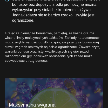
bonusów bez depozytu środki promocyjne można
wykorzystać przy stołach z krupierem na żywo.
Jednak zdarza się to bardzo rzadko i zwykle jest
ograniczone.
Grając za pieniądze bonusowe, pamiętaj, że każda gra ma
własne limity maksymalnych zakładów. Zakłady na automatach
mogą zwykle wynosić do zł5 na spin, ale przy grze bonusowej
stawki w grach stołowych są ściśle ograniczone. Zawsze czytaj
warunki bonusu oraz listę kwalifikujących się gier przed
rozpoczęciem gry, ponieważ naruszenie tych zasad może
spowodować utratę bonusu.
Maksymalna wygrana