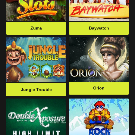
Zuma
Baywatch
Orion
Jungle Trouble