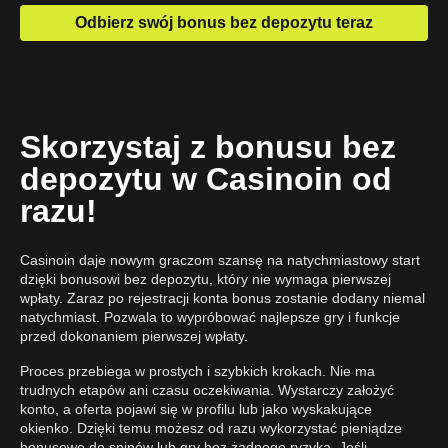
Odbierz swój bonus bez depozytu teraz
Skorzystaj z bonusu bez
depozytu w Casinoin od
razu!
Casinoin daje nowym graczom szansę na natychmiastowy start
dzięki bonusowi bez depozytu, który nie wymaga pierwszej
wpłaty. Zaraz po rejestracji konta bonus zostanie dodany niemal
natychmiast. Pozwala to wypróbować najlepsze gry i funkcje
przed dokonaniem pierwszej wpłaty.
Proces przebiega w prostych i szybkich krokach. Nie ma
trudnych etapów ani czasu oczekiwania. Wystarczy założyć
konto, a oferta pojawi się w profilu lub jako wyskakujące
okienko. Dzięki temu możesz od razu wykorzystać pieniądze
bonusowe do spinów lub gry bez żadnego ryzyka. Jeśli