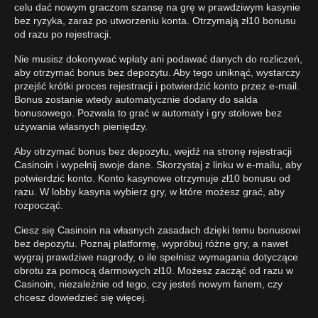
celu dać nowym graczom szansę na grę w prawdziwym kasynie
bez ryzyka, zaraz po utworzeniu konta. Otrzymają zł10 bonusu
od razu po rejestracji.
Nie musisz dokonywać wpłaty ani podawać danych do rozliczeń,
aby otrzymać bonus bez depozytu. Aby tego uniknąć, wystarczy
przejść krótki proces rejestracji i potwierdzić konto przez e-mail.
Bonus zostanie wtedy automatycznie dodany do salda
bonusowego. Pozwala to grać w automaty i gry stołowe bez
używania własnych pieniędzy.
Aby otrzymać bonus bez depozytu, wejdź na stronę rejestracji
Casinoin i wypełnij swoje dane. Skorzystaj z linku w e-mailu, aby
potwierdzić konto. Konto kasynowe otrzymuje zł10 bonusu od
razu. W lobby kasyna wybierz gry, w które możesz grać, aby
rozpocząć.
Ciesz się Casinoin na własnych zasadach dzięki temu bonusowi
bez depozytu. Poznaj platformę, wypróbuj różne gry, a nawet
wygraj prawdziwe nagrody, o ile spełnisz wymagania dotyczące
obrotu za pomocą darmowych zł10. Możesz zacząć od razu w
Casinoin, niezależnie od tego, czy jesteś nowym fanem, czy
chcesz dowiedzieć się więcej.