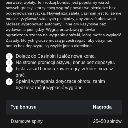
pierwszej wpłaty. Ten rodzaj bonusu jest popularny wśród
nowych graczy, którzy chcą wygrać prawdziwe pieniądze bez
podejmowania ryzyka. Największą zaletą Casinoin jest to, że nie
musisz ryzykować własnych pieniędzy, aby zacząć obstawiać.
Możesz wypróbować automaty i inne gry kasynowe bez
wydawania pieniędzy. Wygraj prawdziwą gotówkę —
ograniczona szansa na wygranie gotówki, którą można wypłacić.
Zasady, których gracze muszą przestrzegać, aby otrzymać
bonus bez depozytu, są zwykle jasno określone.
Dołącz do Casinoin i załóż nowe konto.
Na stronie promocji aktywuj bonus bez depozytu.
Lista zasad bonusu zawiera gry, w które możesz
grać.
Spełnij wymagania dotyczące obrotu, zanim
będziesz mógł wypłacić wygrane.
Typ bonusu
Nagroda
Darmowe spiny
25–50 spinów