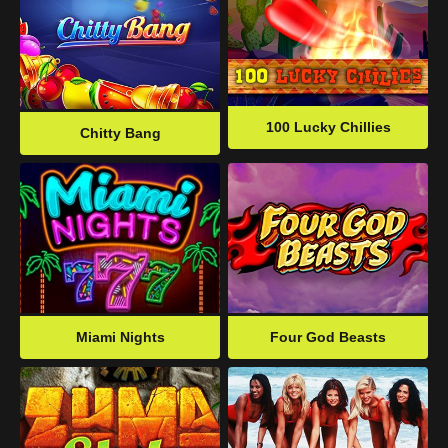
100 Lucky Chillies
Chitty Bang
Miami Nights
Four God Beasts