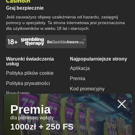
Graj bezpiecznie
Jeśli zauważysz objawy uzależnienia od hazardu, zasięgnij
pomocy u specjalisty. Ta strona internetowa jest przeznaczona
dla użytkowników w wieku 18 lat i starszych.
Warunki świadczenia
Najpopularniejsze strony
usług
Aplikacja
Polityka plików cookie
Premia
Polityka prywatności
Kod promocyjny
Regulamin
Brak Bonusu
Odpowiedzialna gra
Premia
Depozytowego
dla pierwszej wpłaty
Kontakty
1000zł + 250 FS
+819247536