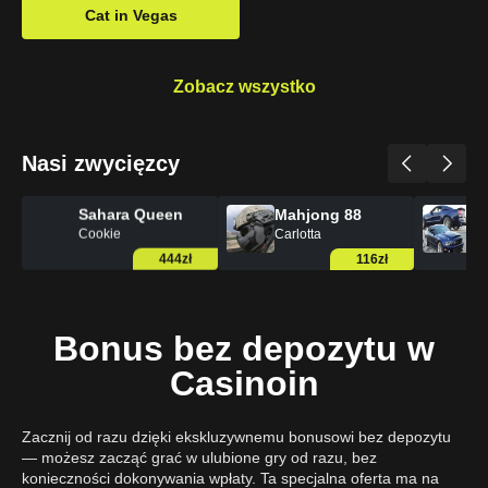
Cat in Vegas
Zobacz wszystko
Nasi zwycięzcy
Sahara Queen
Mahjong 88
Cr
Cookie
Carlotta
Pl
444zł
116zł
Bonus bez depozytu w
Casinoin
Zacznij od razu dzięki ekskluzywnemu bonusowi bez depozytu
— możesz zacząć grać w ulubione gry od razu, bez
konieczności dokonywania wpłaty. Ta specjalna oferta ma na