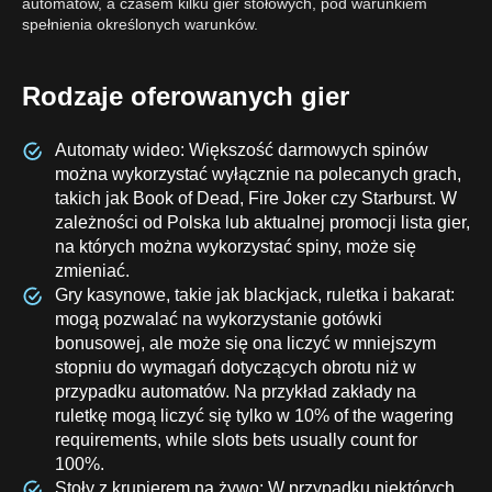
automatów, a czasem kilku gier stołowych, pod warunkiem
spełnienia określonych warunków.
Rodzaje oferowanych gier
Automaty wideo: Większość darmowych spinów
można wykorzystać wyłącznie na polecanych grach,
takich jak Book of Dead, Fire Joker czy Starburst. W
zależności od Polska lub aktualnej promocji lista gier,
na których można wykorzystać spiny, może się
zmieniać.
Gry kasynowe, takie jak blackjack, ruletka i bakarat:
mogą pozwalać na wykorzystanie gotówki
bonusowej, ale może się ona liczyć w mniejszym
stopniu do wymagań dotyczących obrotu niż w
przypadku automatów. Na przykład zakłady na
ruletkę mogą liczyć się tylko w 10% of the wagering
requirements, while slots bets usually count for
100%.
Stoły z krupierem na żywo: W przypadku niektórych